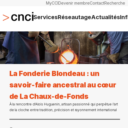
MyCCI
Devenir membre
Contact
Recherche
Services
Réseautage
Actualités
In
La Fonderie Blondeau : un
savoir-faire ancestral au cœur
de La Chaux-de-Fonds
À la rencontre d’Aloïs Huguenin, artisan passionné qui perpétue l’art
de la cloche entre tradition, précision et rayonnement international