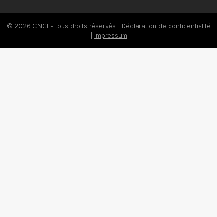
© 2026 CNCI - tous droits réservés
Déclaration de confidentialité
|
Impressum