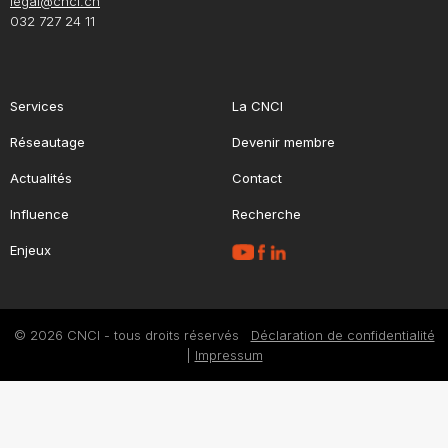
legal@cnci.ch
032 727 24 11
Services
La CNCI
Réseautage
Devenir membre
Actualités
Contact
Influence
Recherche
Enjeux
© 2026 CNCI - tous droits réservés
Déclaration de confidentialité
|
Impressum