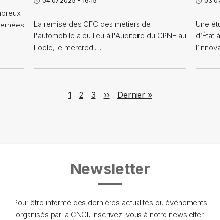
04.07.2025 - 16:15
03.07
ombreux
La remise des CFC des métiers de
Une étu
cernées
l'automobile a eu lieu à l'Auditoire du CPNE au
d’État 
Locle, le mercredi…
l’innov
Page
Page
Page
Next page
Last page
1
2
3
››
Dernier »
Newsletter
Pour être informé des dernières actualités ou événements
organisés par la CNCI, inscrivez-vous à notre newsletter.