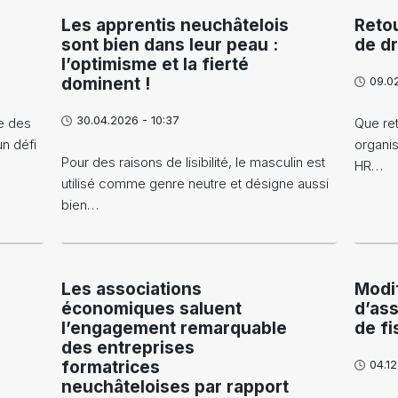
Les apprentis neuchâtelois
Retou
sont bien dans leur peau :
de dr
l’optimisme et la fierté
dominent !
09.0
30.04.2026 - 10:37
le des
Que ret
n défi
organis
Pour des raisons de lisibilité, le masculin est
HR…
utilisé comme genre neutre et désigne aussi
bien…
Les associations
Modi
économiques saluent
d’ass
l’engagement remarquable
de fi
des entreprises
formatrices
04.12
neuchâteloises par rapport