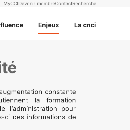
MyCCI
Devenir membre
Contact
Recherche
nfluence
Enjeux
La cnci
ité
l’augmentation constante
tiennent la formation
e l’administration pour
es-ci des informations de