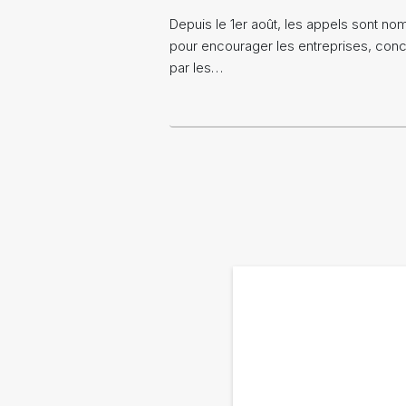
Depuis le 1er août, les appels sont n
pour encourager les entreprises, con
par les…
Pagination