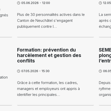
05.06.2026 - 12:00
12.0
s
Plus de 30 personnalités actives dans le
La sem
ignés
Canton de Neuchâtel s'engagent
après c
publiquement contre l…
échang
Formation: prévention du
SEME
harcèlement et gestion des
plon
conflits
l’ent
07.05.2026 - 15:30
06.0
ation
Grâce à cette formation, les cadres,
Depuis 
managers et employeurs ont appris à
rythme
identifier les principales…
organi