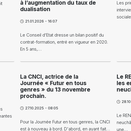
à l’augmentation du taux de
Les pr
it
dualisation
intervi
sociale
21.01.2026 - 16:07
Le Conseil d’Etat dresse un bilan positif du
contrat-formation, entré en vigueur en 2020.
En 5 ans,…
La CNCI, actrice de la
Le R
Journée « Futur en tous
les e
genres » du 13 novembre
neuc
prochain.
28.1
27.10.2025 - 08:05
us
Le REN,
eantes
Pour la Journée Futur en tous genres, la CNCI
neuchât
est à nouveau à bord. D'abord, en ayant fait…
une…