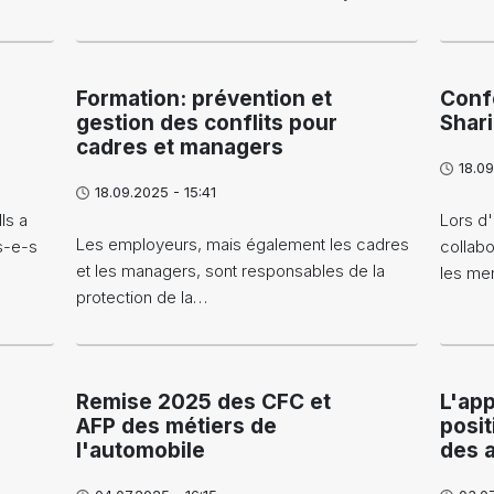
Formation: prévention et
Conf
gestion des conflits pour
Shar
cadres et managers
18.09
18.09.2025 - 15:41
ls a
Lors d
Les employeurs, mais également les cadres
s-e-s
collabo
et les managers, sont responsables de la
les m
protection de la…
Remise 2025 des CFC et
L'app
AFP des métiers de
posit
l'automobile
des a