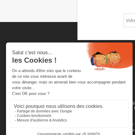
Chambre neuchâteloise
du commerce et de l'industrie
Rue de la Serre 4
Secrétariat
Case Postale 2012
cnci@cnci.
2001 Neuchâtel
032 727 24 
Horaires
Service des
08h00 - 11h30
légalisations