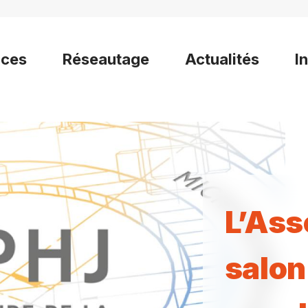
ices
Réseautage
Actualités
I
L’Ass
salon