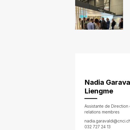
Nadia Garava
Liengme
Assistante de Direction 
relations membres
nadia.garavaldi@cnci.c
032 727 24 13