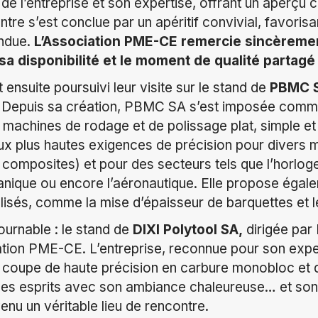
 de l’entreprise et son expertise, offrant un aperçu c
ntre s’est conclue par un apéritif convivial, favori
ndue.
L’Association PME-CE remercie sincèreme
sa disponibilité et le moment de qualité partagé
ensuite poursuivi leur visite sur le stand de
PBMC 
epuis sa création, PBMC SA s’est imposée comme
e machines de rodage et de polissage plat, simple et
ux plus hautes exigences de précision pour divers 
composites) et pour des secteurs tels que l’horloger
canique ou encore l’aéronautique. Elle propose égal
lisés, comme la mise d’épaisseur de barquettes et le
urnable : le stand de
DIXI Polytool SA,
dirigée par
ation PME-CE. L’entreprise, reconnue pour son expe
de coupe de haute précision en carbure monobloc et 
 les esprits avec son ambiance chaleureuse… et so
enu un véritable lieu de rencontre.