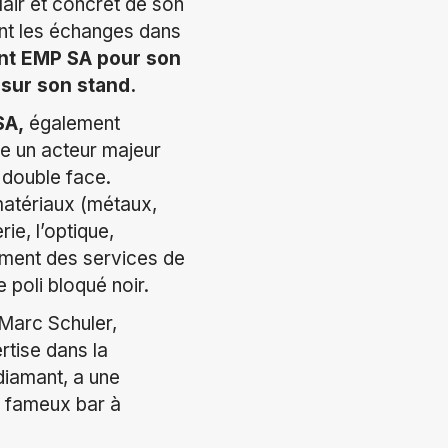
lair et concret de son
sant les échanges dans
nt EMP SA pour son
 sur son stand.
SA,
également
 un acteur majeur
 double face.
matériaux (métaux,
ie, l’optique,
ement des services de
 poli bloqué noir.
 Marc Schuler,
rtise dans la
diamant, a une
n fameux bar à