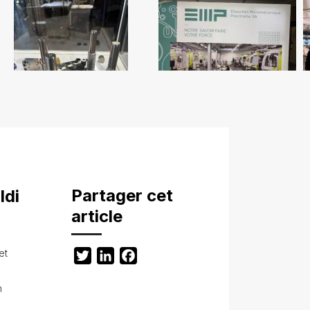
Partager cet
ldi
article
et
Twitter
LinkedIn
Facebook
h