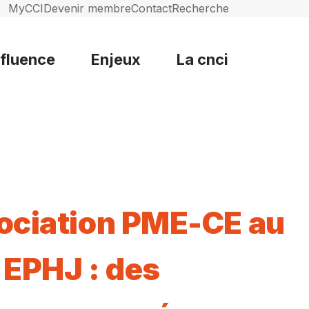
MyCCI
Devenir membre
Contact
Recherche
nfluence
Enjeux
La cnci
ociation PME-CE au
 EPHJ : des